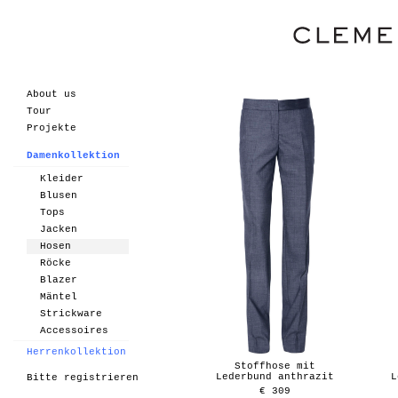
About us
Tour
Projekte
Damenkollektion
Kleider
Blusen
Tops
Jacken
Hosen
Röcke
Blazer
Mäntel
Strickware
Accessoires
Herrenkollektion
Stoffhose mit
Lederbund anthrazit
L
Bitte registrieren
€ 309